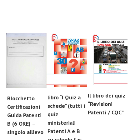
Il libro dei quiz
libro “I Quiz a
Blocchetto
“Revisioni
schede” (tutti i
Certificazioni
Patenti / CQC”
quiz
Guida Patenti
ministeriali
B (6 ORE) –
Patenti A e B
singolo allievo
su schede fac-