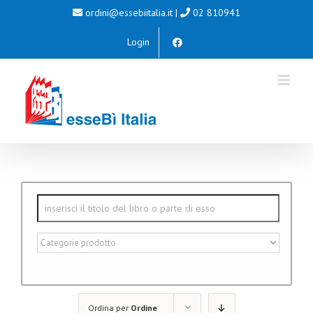
Salta
ordini@essebiitalia.it
|
02 810941
al
Login
contenuto
Ordina per
Ordine