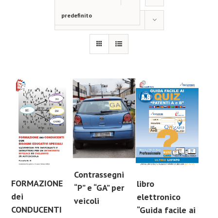
predefinito
Mostra
12 Prodotti
Contrassegni
FORMAZIONE
libro
“P” e “GA” per
dei
elettronico
veicoli
CONDUCENTI
“Guida facile ai