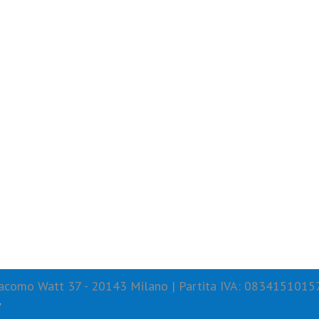
 Giacomo Watt 37 - 20143 Milano | Partita IVA: 0834151015
y