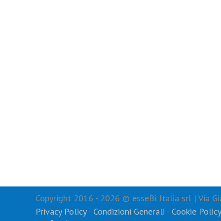
Copyright 2016 -
2026 © esseBì Italia srl | Via
Privacy Policy
-
Condizioni Generali
-
Cookie Polic