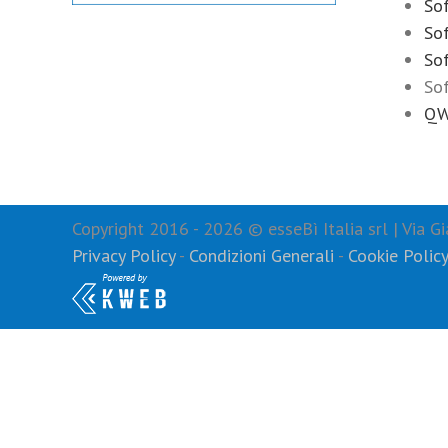
Sof
So
So
Sof
QWI
Copyright 2016 -
2026 © esseBì Italia srl | Via
Privacy Policy
-
Condizioni Generali
-
Cookie Polic