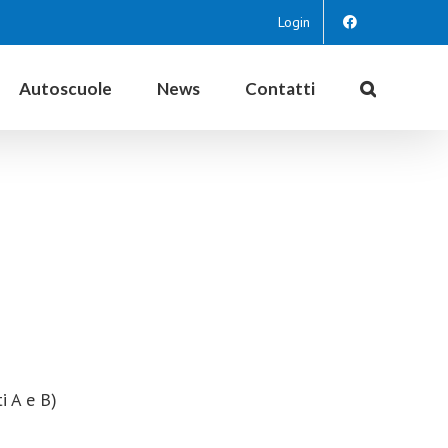
Login
Autoscuole
News
Contatti
 A e B)