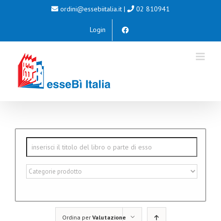
Salta
ordini@essebiitalia.it
|
02 810941
al
Login
contenuto
Ordina per
Valutazione