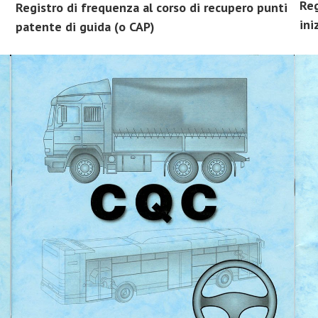
Reg
Registro di frequenza al corso di recupero punti
ini
patente di guida (o CAP)