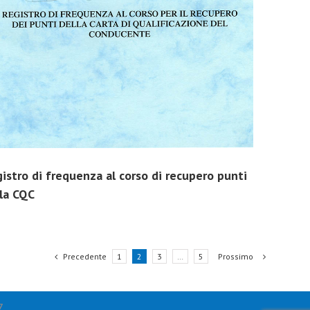
istro di frequenza al corso di recupero punti
la CQC
Precedente
1
2
3
…
5
Prossimo
7