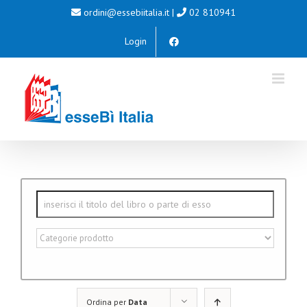
Salta
ordini@essebiitalia.it
|
02 810941
al
Login
contenuto
Ordina per
Data