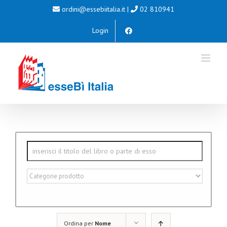
Salta
ordini@essebiitalia.it
|
02 810941
al
Login
contenuto
Ordina per
Nome