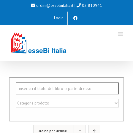
Salta
ordini@essebiitalia.it
|
02 810941
al
Login
contenuto
Ordina per
Ordine