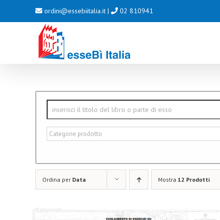
Salta
ordini@essebiitalia.it
|
02 810941
al
contenuto
Ordina per
Data
Mostra
12 Prodotti