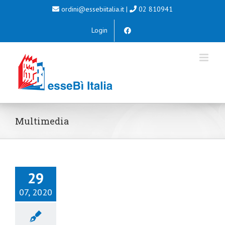
Salta
ordini@essebiitalia.it
|
02 810941
al
Login
contenuto
Multimedia
29
07, 2020