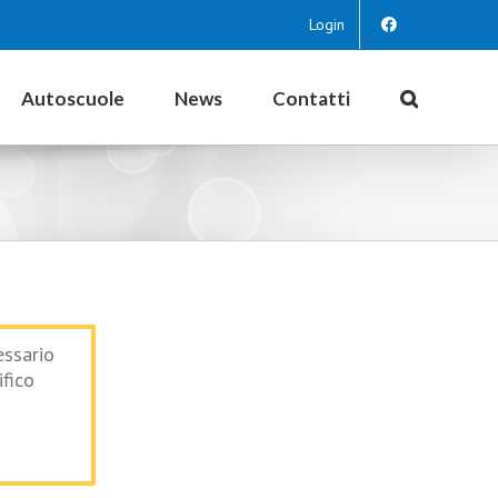
Login
Autoscuole
News
Contatti
essario
ifico