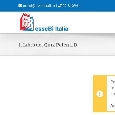
Salta
ordini@essebiitalia.it
|
02 810941
al
contenuto
Il Libro dei Quiz Patenti D
Pe
lo
co
Ac