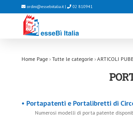
Salta
ordini@essebiitalia.it
|
02 810941
al
contenuto
Home Page
›
Tutte le categorie
›
ARTICOLI PUBB
POR
• Portapatenti e Portalibretti di Cir
Numerosi modelli di porta patente disponibili