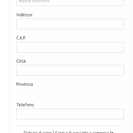
Indirizzo
C.A.P.
Città
Provincia
Telefono
Dichiaro di avere 14 anni e di aver letto e compreso
le