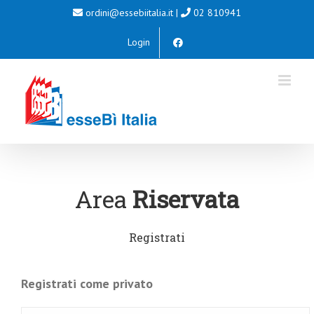
Salta
ordini@essebiitalia.it
|
02 810941
al
Login
contenuto
Area
Riservata
Registrati
Registrati come privato