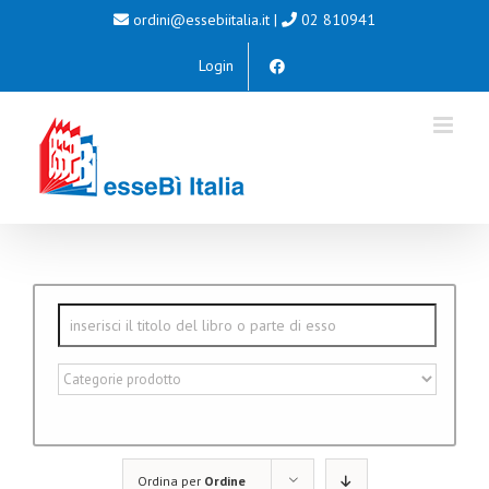
Salta
ordini@essebiitalia.it
|
02 810941
al
Login
contenuto
Ordina per
Ordine