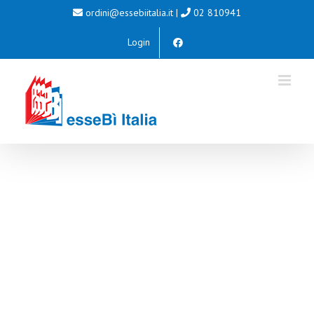
Salta
ordini@essebiitalia.it
|
02 810941
al
Login
contenuto