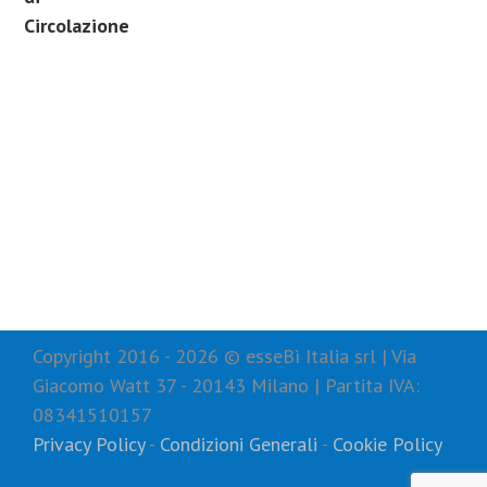
Circolazione
Copyright 2016 -
2026 © esseBì Italia srl | Via
Giacomo Watt 37 - 20143 Milano | Partita IVA:
08341510157
Privacy Policy
-
Condizioni Generali
-
Cookie Policy