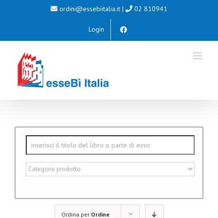
Salta
ordini@essebiitalia.it
|
02 810941
al
Login
contenuto
Ordina per
Ordine