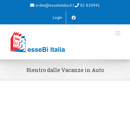
Salta
ordini@essebiitalia.it
|
02 810941
al
Login
contenuto
Rientro dalle Vacanze in Auto