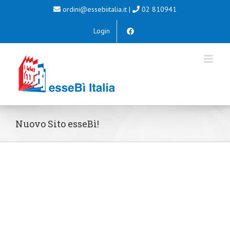
Salta
ordini@essebiitalia.it
|
02 810941
al
Login
contenuto
Nuovo Sito esseBì!
Ingrandisci
immagine