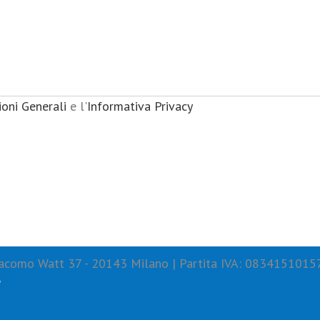
ioni Generali
e l'
Informativa Privacy
 Giacomo Watt 37 - 20143 Milano | Partita IVA: 0834151015
y