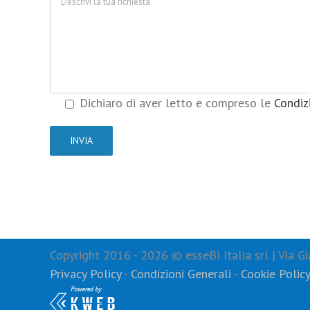
Dichiaro di aver letto e compreso le
Condiz
Copyright 2016 -
2026 © esseBì Italia srl | Via
Privacy Policy
-
Condizioni Generali
-
Cookie Polic