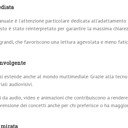
diata
anuale è l’attenzione particolare dedicata all’adattamento
sto è stato reinterpretato per garantire la massima chiarezz
grandi, che favoriscono una lettura agevolata e meno fatico
involgente
 si estende anche al mondo multimediale. Grazie alla tecno
ali audiovisivi.
ti da audio, video e animazioni che contribuiscono a render
nsione dei concetti anche per chi preferisce o ha maggiori 
 mirata