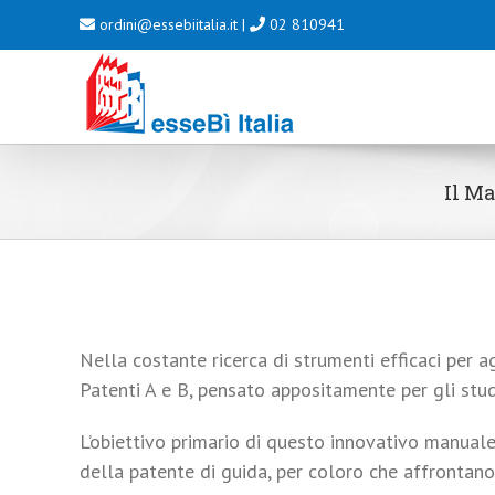
Salta
ordini@essebiitalia.it
|
02 810941
al
contenuto
Il Ma
Nella costante ricerca di strumenti efficaci per a
Patenti A e B, pensato appositamente per gli stud
L’obiettivo primario di questo innovativo manuale
della patente di guida, per coloro che affrontano